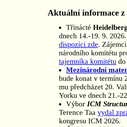
Aktuální informace 
Třinácté
Heidelber
dnech 14.-19. 9. 2026.
dispozici zde
. Zájemci
národního komitétu pr
tajemníka komitétu
d
Mezinárodní mate
bude konat v termínu 2
mu předcházet 20. Va
Yorku ve dnech 21.-22
Výbor
ICM Structu
Terence Taa
vydal zpr
kongresu ICM 2026.