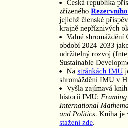
Česká republika při
zřízeného
Rezervního
jejichž členské přísp
krajně nepříznivých ok
Valné shromáždění
období 2024-2033 jak
udržitelný rozvoj (Int
Sustainable Developme
Na
stránkách IMU
j
shromáždění IMU v Hel
Vyšla zajímavá kni
historii IMU:
Framing 
International Mathem
and Politics
. Kniha je 
stažení zde
.